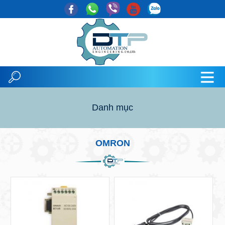
Danh mục
OMRON