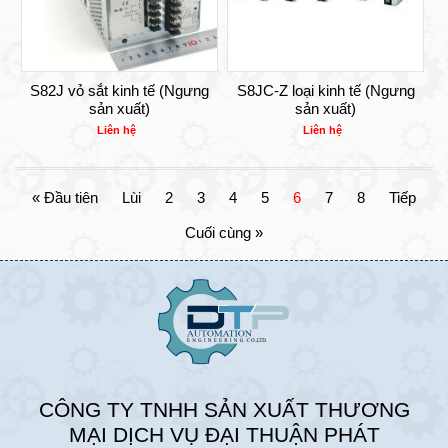
S82J vỏ sắt kinh tế (Ngưng
S8JC-Z loại kinh tế (Ngưng
sản xuất)
sản xuất)
Liên hệ
Liên hệ
« Đầu tiên
Lùi
2
3
4
5
6
7
8
Tiếp
Cuối cùng »
CÔNG TY TNHH SẢN XUẤT THƯƠNG
MẠI DỊCH VỤ ĐẠI THUẬN PHÁT