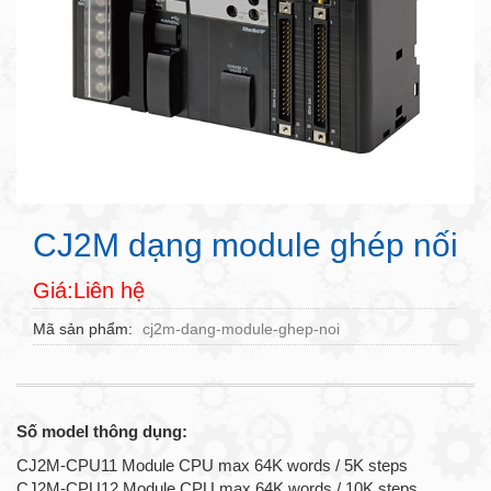
CJ2M dạng module ghép nối
Giá:Liên hệ
Mã sản phẩm
cj2m-dang-module-ghep-noi
Số model thông dụng:
CJ2M-CPU11 Module CPU max 64K words / 5K steps
CJ2M-CPU12 Module CPU max 64K words / 10K steps