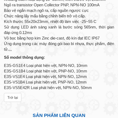
Ngỏ ra transistor Open Collector PNP, NPN-NO 100mA
Bảo vệ ngắn mạch ngõ ra, cấp nguồn ngược cực
Chức năng lấy mẩu bằng chỉnh biến trở vô cấp.
Kích thước 55x20x23mm, nhiệt độ làm việc -25~55 C
Sử dụng LED ánh sáng xanh lá bước sóng 565nm, thời gian
đáp ứng 0.12ms
Vỏ bọc bằng hợp kim Zinc die-cast, độ kín đạt IEC IP67
Ứng dụng trong các máy đóng gói bao bì nhựa, thực phẩm, điện
tử.,,,
Số model thông dụng:
E3S-GS1E4 Loại phát hiện vệt, NPN-NO, 10mm
E3S-GS1B4 Loại phát hiện vệt, PNP-NO, 10mm
E3S-VS1E4 Loại phát hiện vệt, NPN-NO, 12mm
E3S-VS1B4 Loại phát hiện vệt, PNP-NO, 12mm
E3S-VS5E42R Loại phát hiện vệt, NPN-NO, 50mm
Trở lại
SẢN PHẨM LIÊN QUAN