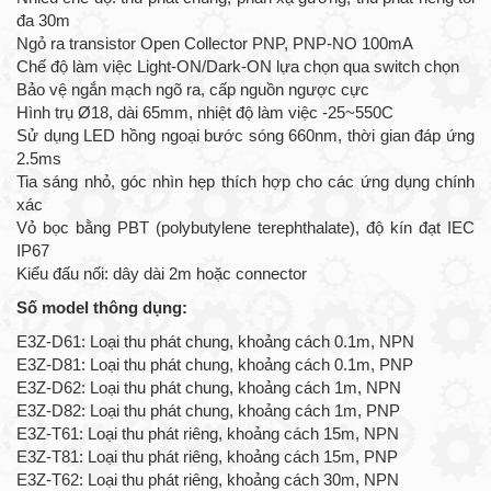
đa 30m
Ngỏ ra transistor Open Collector PNP, PNP-NO 100mA
Chế độ làm việc Light-ON/Dark-ON lựa chọn qua switch chọn
Bảo vệ ngắn mạch ngõ ra, cấp nguồn ngược cực
Hình trụ Ø18, dài 65mm, nhiệt độ làm việc -25~550C
Sử dụng LED hồng ngoại bước sóng 660nm, thời gian đáp ứng
2.5ms
Tia sáng nhỏ, góc nhìn hẹp thích hợp cho các ứng dụng chính
xác
Vỏ bọc bằng PBT (polybutylene terephthalate), độ kín đạt IEC
IP67
Kiểu đấu nối: dây dài 2m hoặc connector
Số model thông dụng:
E3Z-D61: Loại thu phát chung, khoảng cách 0.1m, NPN
E3Z-D81: Loại thu phát chung, khoảng cách 0.1m, PNP
E3Z-D62: Loại thu phát chung, khoảng cách 1m, NPN
E3Z-D82: Loại thu phát chung, khoảng cách 1m, PNP
E3Z-T61: Loại thu phát riêng, khoảng cách 15m, NPN
E3Z-T81: Loại thu phát riêng, khoảng cách 15m, PNP
E3Z-T62: Loại thu phát riêng, khoảng cách 30m, NPN