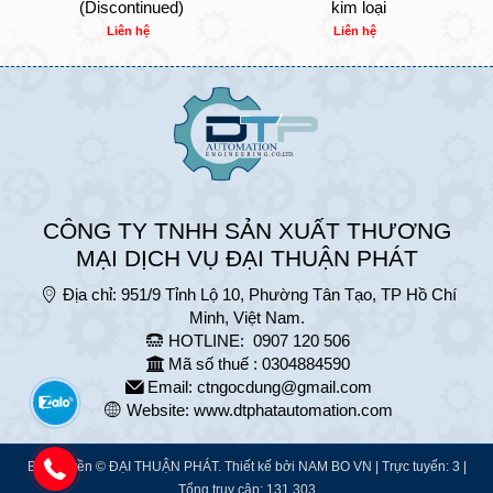
(Discontinued)
kim loại
Liên hệ
Liên hệ
CÔNG TY TNHH SẢN XUẤT THƯƠNG
MẠI DỊCH VỤ ĐẠI THUẬN PHÁT
Địa chỉ:
951/9 Tỉnh Lộ 10, Phường Tân Tạo, TP Hồ Chí
Minh, Việt Nam.
HOTLINE:
0907 120 506
Mã số thuế : 0304884590
Email:
ctngocdung@gmail.com
Website:
www.dtphatautomation.com
Bản quyền © ĐẠI THUẬN PHÁT. Thiết kế bởi
NAM BO VN
| Trực tuyến: 3 |
Tổng truy cập: 131,303