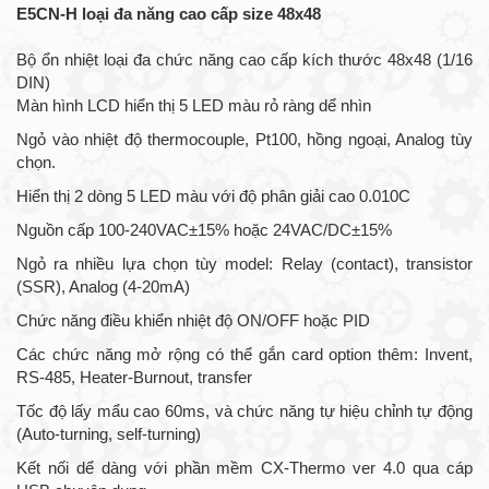
E5CN-H loại đa năng cao cấp size 48x48
Bộ ổn nhiệt loại đa chức năng cao cấp kích thước 48x48 (1/16
DIN)
Màn hình LCD hiển thị 5 LED màu rỏ ràng dể nhìn
Ngỏ vào nhiệt độ thermocouple, Pt100, hồng ngoại, Analog tùy
chọn.
Hiển thị 2 dòng 5 LED màu với độ phân giải cao 0.010C
Nguồn cấp 100-240VAC±15% hoặc 24VAC/DC±15%
Ngỏ ra nhiều lựa chọn tùy model: Relay (contact), transistor
(SSR), Analog (4-20mA)
Chức năng điều khiển nhiệt độ ON/OFF hoặc PID
Các chức năng mở rộng có thể gắn card option thêm: Invent,
RS-485, Heater-Burnout, transfer
Tốc độ lấy mẩu cao 60ms, và chức năng tự hiệu chỉnh tự động
(Auto-turning, self-turning)
Kết nối dể dàng với phần mềm CX-Thermo ver 4.0 qua cáp