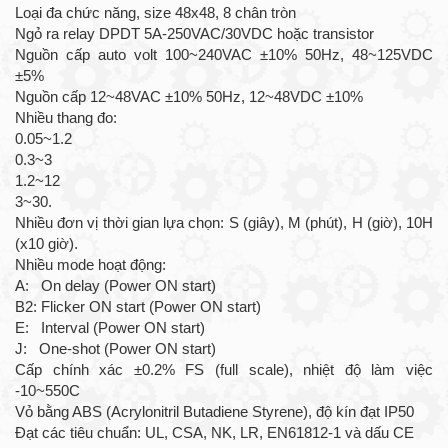
Loại đa chức năng, size 48x48, 8 chân tròn
Ngỏ ra relay DPDT 5A-250VAC/30VDC hoặc transistor
Nguồn cấp auto volt 100~240VAC ±10% 50Hz, 48~125VDC
±5%
Nguồn cấp 12~48VAC ±10% 50Hz, 12~48VDC ±10%
Nhiều thang đo:
0.05~1.2
0.3~3
1.2~12
3~30.
Nhiều đơn vị thời gian lựa chọn: S (giây), M (phút), H (giờ), 10H
(x10 giờ).
Nhiều mode hoạt động:
A: On delay (Power ON start)
B2: Flicker ON start (Power ON start)
E: Interval (Power ON start)
J: One-shot (Power ON start)
Cấp chính xác ±0.2% FS (full scale), nhiệt độ làm việc
-10~550C
Vỏ bằng ABS (Acrylonitril Butadiene Styrene), độ kín đạt IP50
Đạt các tiêu chuẩn: UL, CSA, NK, LR, EN61812-1 và dấu CE