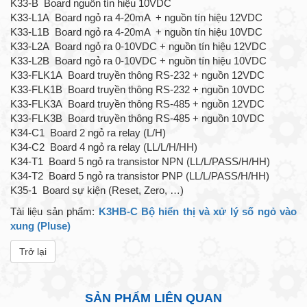
K33-B Board nguồn tín hiệu 10VDC
K33-L1A Board ngỏ ra 4-20mA + nguồn tín hiệu 12VDC
K33-L1B Board ngỏ ra 4-20mA + nguồn tín hiệu 10VDC
K33-L2A Board ngỏ ra 0-10VDC + nguồn tín hiệu 12VDC
K33-L2B Board ngỏ ra 0-10VDC + nguồn tín hiệu 10VDC
K33-FLK1A Board truyền thông RS-232 + nguồn 12VDC
K33-FLK1B Board truyền thông RS-232 + nguồn 10VDC
K33-FLK3A Board truyền thông RS-485 + nguồn 12VDC
K33-FLK3B Board truyền thông RS-485 + nguồn 10VDC
K34-C1 Board 2 ngỏ ra relay (L/H)
K34-C2 Board 4 ngỏ ra relay (LL/L/H/HH)
K34-T1 Board 5 ngỏ ra transistor NPN (LL/L/PASS/H/HH)
K34-T2 Board 5 ngỏ ra transistor PNP (LL/L/PASS/H/HH)
K35-1 Board sự kiện (Reset, Zero, …)
Tài liệu sản phẩm:
K3HB-C Bộ hiển thị và xử lý số ngỏ vào
xung (Pluse)
Trở lại
SẢN PHẨM LIÊN QUAN