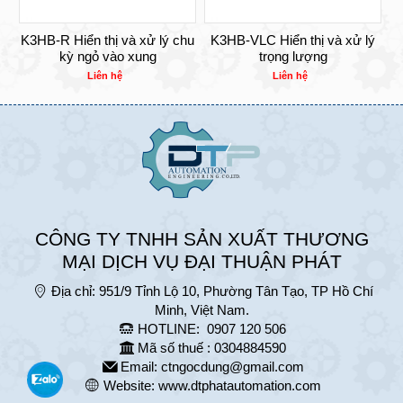
K3HB-R Hiển thị và xử lý chu
K3HB-VLC Hiển thị và xử lý
kỳ ngỏ vào xung
trọng lượng
Liên hệ
Liên hệ
CÔNG TY TNHH SẢN XUẤT THƯƠNG
MẠI DỊCH VỤ ĐẠI THUẬN PHÁT
Địa chỉ:
951/9 Tỉnh Lộ 10, Phường Tân Tạo, TP Hồ Chí
Minh, Việt Nam.
HOTLINE:
0907 120 506
Mã số thuế : 0304884590
Email:
ctngocdung@gmail.com
Website:
www.dtphatautomation.com