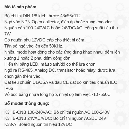
Mô tả sản phẩm
Bộ chỉ thị DIN 1/8 kích thước 48x96x112
Ngỏ vào NPN Open collector, điện áp hoặc xung encoder.
Nguồn cấp 100-240VAC hoặc 24VDC/AC, công suất tiêu thụ
7W
Có nguồn phụ 12VDC cấp cho thiết bị đếm
Tần số ngỏ vào lên đến 50KHz.
Nhiều mode hoạt động cho các ứng dụng khác nhau: đếm lên
xuống 1 hoặc 2 pha, đếm cộng dồn
Hiển thị bằng LED, màu xanh/đỏ có thể lựa chọn
Ngỏ ra RS-485, Analog DC, transistor hoặc relay, được lựa
chọn gắn thêm vào
Đạt tiêu chuẩn UL/CSA và dấu CE đạt độ kín tiêu chuẩn IEC
IP66
Vỏ bọc bằng nhựa tổng hợp, nhiệt độ làm việc -10~550C
Số model thông dụng:
K3HB-CNB 100-240VAC: Bộ chỉ thị nguồn AC 100-240V
K3HB-CNB 24VAC/VDC: Bộ chỉ thị nguồn AC/DC 24V
K33-A Board nguồn tín hiệu 12VDC