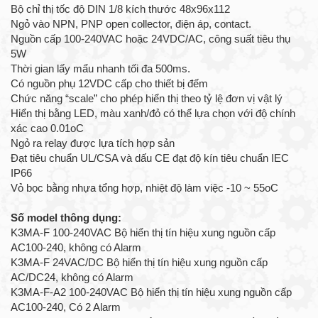
Bộ chỉ thị tốc độ DIN 1/8 kích thước 48x96x112
Ngỏ vào NPN, PNP open collector, điện áp, contact.
Nguồn cấp 100-240VAC hoặc 24VDC/AC, công suất tiêu thụ
5W
Thời gian lấy mẩu nhanh tối đa 500ms.
Có nguồn phụ 12VDC cấp cho thiết bị đếm
Chức năng “scale” cho phép hiển thị theo tỷ lệ đơn vị vật lý
Hiển thị bằng LED, màu xanh/đỏ có thể lựa chọn với độ chính
xác cao 0.01oC
Ngỏ ra relay được lựa tích hợp sản
Đạt tiêu chuẩn UL/CSA và dấu CE đạt độ kín tiêu chuẩn IEC
IP66
Vỏ bọc bằng nhựa tổng hợp, nhiệt độ làm việc -10 ~ 55oC
Số model thông dụng:
K3MA-F 100-240VAC Bộ hiển thị tín hiệu xung nguồn cấp
AC100-240, không có Alarm
K3MA-F 24VAC/DC Bộ hiển thị tín hiệu xung nguồn cấp
AC/DC24, không có Alarm
K3MA-F-A2 100-240VAC Bộ hiển thị tín hiệu xung nguồn cấp
AC100-240, Có 2 Alarm