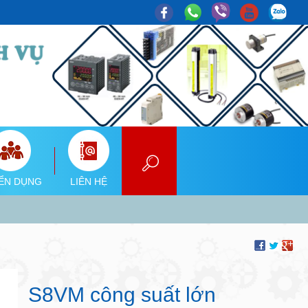
ỂN DỤNG
LIÊN HỆ
S8VM công suất lớn