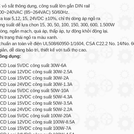
vỏ sắt thông dụng, công suất lớn gắn DIN rail
00~240VAC (85~264VAC) 50/60Hz.
a loại 5,12, 15, 24VDC ±10%, chỉ thị dòng áp ngỏ ra
ng suất dể lựa chọn 15, 30, 50, 100, 150, 300, 600, 1.500W
òng, ngắn mạch, quá áp, thấp áp, tự động khởi động lại.
hị trạng thái ngỏ ra màu xanh.
 chuẩn an toàn về điện UL508/60950-1/1604, CSA C22.2 No. 14/No.
iản, dễ dàng bảo trì, thiết kế với tuổi thọ cao.
ông dụng:
CD Loại 5VDC công suất 30W-6A
CD Loại 12VDC công suất 30W-2.5A
CD Loại 15VDC công suất 30W-2A
D Loại 24VDC công suất 30W-1.3A
CD Loại 5VDC công suất 50W-10A
D Loại 12VDC công suất 50W-4.3A
D Loại 15VDC công suất 50W-3.5A
D Loại 24VDC công suất 50W-2.2A
CD Loại 5VDC công suất 100W-20A
D Loại 12VDC công suất 100W-8.5A
CD Loại 15VDC công suất 100W-7A