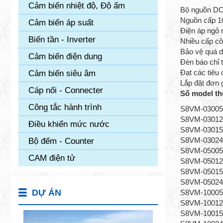
Cảm biến nhiệt độ, Độ ẩm
Bộ nguồn DC 
Nguồn cấp 1
Cảm biến áp suất
Điện áp ngỏ r
Biến tần - Inverter
Nhiều cấp cô
Bảo vệ quá d
Cảm biến điện dung
Đèn báo chỉ t
Đạt các tiêu
Cảm biến siêu âm
Lắp đặt đơn g
Cáp nối - Connecter
Số model th
Công tắc hành trình
S8VM-03005
S8VM-03012
Điều khiển mức nước
S8VM-03015
S8VM-03024C
Bộ đếm - Counter
S8VM-05005
CAM điện tử
S8VM-05012C
S8VM-05015C
S8VM-05024C
DỰ ÁN
S8VM-10005
S8VM-10012C
S8VM-10015