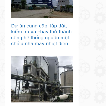
Dự án cung cấp, lắp đặt,
kiểm tra và chạy thử thành
công hệ thống nguồn một
chiều nhà máy nhiệt điện