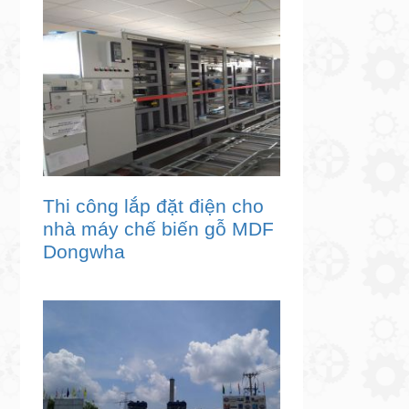
Thi công lắp đặt điện cho
nhà máy chế biến gỗ MDF
Dongwha