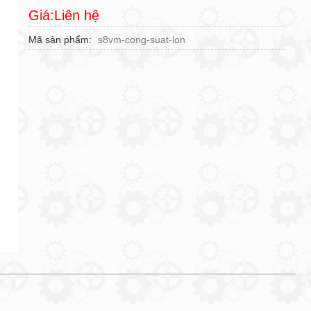
Giá:Liên hệ
Mã sản phẩm
s8vm-cong-suat-lon