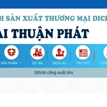
SẢN PHẨM
DỰ ÁN
DỊCH VỤ
TIN TỨC
TUY
S8VM công suất lớn