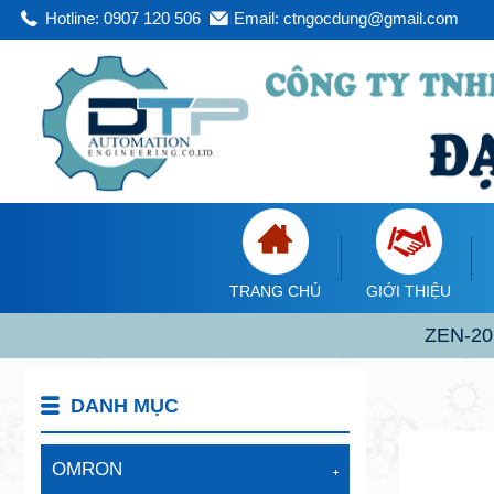
Hotline: 0907 120 506
Email: ctngocdung@gmail.com
TRANG CHỦ
GIỚI THIỆU
ZEN-20C
DANH MỤC
OMRON