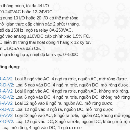
nh thông minh, tối đa 44 I/O
00-240VAC hoặc 12-24VDC.
g dụng 10 I/O hoặc 20 I/O có thể mở rộng.
ời gian thực cấp chính xác 2 phút / tháng.
ối đa 150Hz, ngỏ ra relay 8A-250VAC.
ngỏ vào analog ±10VDC cấp chính xác 1.5% FC.
hiển thị trạng thái hoạt động 4 hàng x 12 ký tự.
ẩn UL/CSA và dấu CE.
nhựa tổng hợp, nhiệt độ làm việc 0~500C.
ông dụng:
-A-V2
: Loại 6 ngỏ vào AC, 4 ngỏ ra rơle, nguồn AC, mở rộng được.
R-D-V2
: Loại 6 ngỏ vào DC, 4 ngỏ ra rơle, nguồn DC, mở rộng được.
-A-V2
: Loại 6 ngỏ vào AC, 4 ngỏ ra rơle, nguồn AC, không mở rộng.
R-D-V2
: Loại 6 ngỏ vào DC, 4 ngỏ ra rơle, nguồn DC, không mở rộng
-A-V2
: Loại 12 ngỏ vào 8 ngỏ ra, nguồn AC, mở rộng được.
R-D-V2
: Loại 12 ngỏ vào 8 ngỏ ra, nguồn DC, mở rộng được.
-A-V2
: Loại 12 ngỏ vào AC, 8 ngỏ ra rơle, nguồn AC, không mở rộng
R-D-V2
: Loại 12 ngỏ vào DC, 8 ngỏ ra rơle, nguồn DC, không mở rộn
: Loại mở rộng, 4 ngỏ vào DC, 4 ngỏ ra rơle