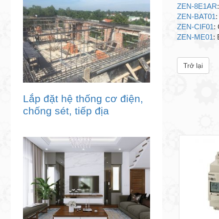
ZEN-8E1AR
ZEN-BAT01
ZEN-CIF01
:
ZEN-ME01
:
Trở lại
Lắp đặt hệ thống cơ điện,
chống sét, tiếp địa