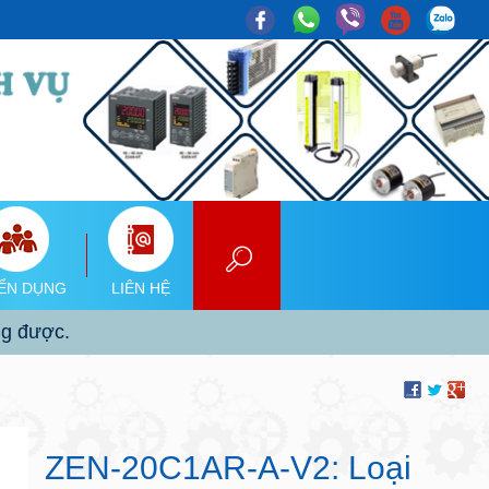
ỂN DỤNG
LIÊN HỆ
ng được.
ZEN-20C1AR-A-V2: Loại