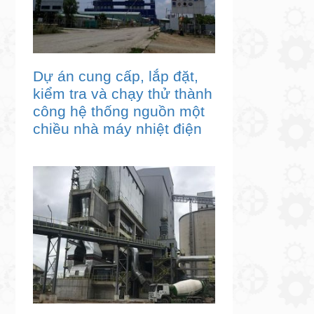
Dự án cung cấp, lắp đặt,
kiểm tra và chạy thử thành
công hệ thống nguồn một
chiều nhà máy nhiệt điện