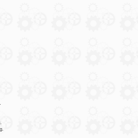
.
.
g.