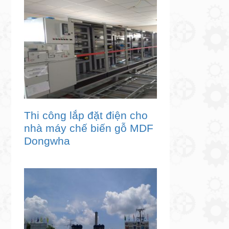
Thi công lắp đặt điện cho
nhà máy chế biến gỗ MDF
Dongwha