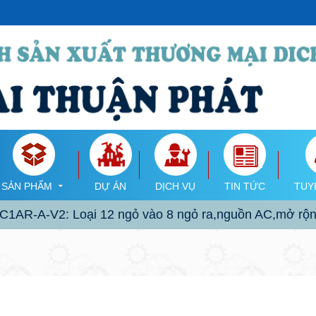
SẢN PHẨM
DỰ ÁN
DỊCH VỤ
TIN TỨC
TUY
1AR-A-V2: Loại 12 ngỏ vào 8 ngỏ ra,nguồn AC,mở rộ