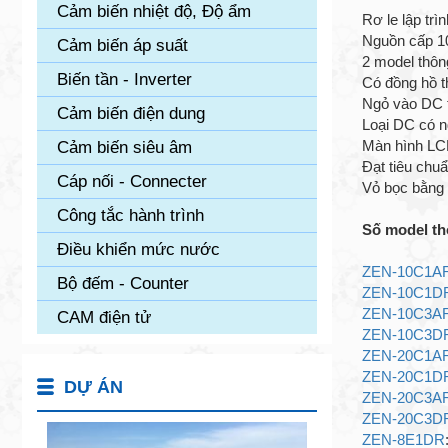
Cảm biến nhiệt độ, Độ ẩm
Rơ le lập trì
Nguồn cấp 1
Cảm biến áp suất
2 model thôn
Biến tần - Inverter
Có đồng hồ th
Ngỏ vào DC t
Cảm biến điện dung
Loại DC có 
Màn hình LCD 
Cảm biến siêu âm
Đạt tiêu chu
Cáp nối - Connecter
Vỏ bọc bằng 
Công tắc hành trình
Số model th
Điều khiển mức nước
ZEN-10C1AR
Bộ đếm - Counter
ZEN-10C1D
ZEN-10C3AR
CAM điện tử
ZEN-10C3D
ZEN-20C1AR
ZEN-20C1D
DỰ ÁN
ZEN-20C3AR
ZEN-20C3D
ZEN-8E1DR