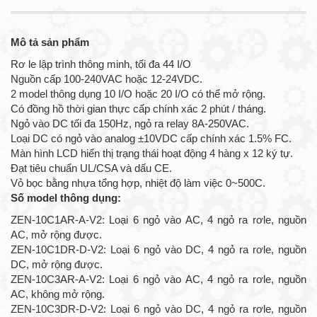
Mô tả sản phẩm
Rơ le lập trình thông minh, tối đa 44 I/O
Nguồn cấp 100-240VAC hoặc 12-24VDC.
2 model thông dụng 10 I/O hoặc 20 I/O có thể mở rộng.
Có đồng hồ thời gian thực cấp chính xác 2 phút / tháng.
Ngỏ vào DC tối đa 150Hz, ngỏ ra relay 8A-250VAC.
Loại DC có ngỏ vào analog ±10VDC cấp chính xác 1.5% FC.
Màn hình LCD hiển thị trạng thái hoạt động 4 hàng x 12 ký tự.
Đạt tiêu chuẩn UL/CSA và dấu CE.
Vỏ bọc bằng nhựa tổng hợp, nhiệt độ làm việc 0~500C.
Số model thông dụng:
ZEN-10C1AR-A-V2: Loại 6 ngỏ vào AC, 4 ngỏ ra rơle, nguồn
AC, mở rộng được.
ZEN-10C1DR-D-V2: Loại 6 ngỏ vào DC, 4 ngỏ ra rơle, nguồn
DC, mở rộng được.
ZEN-10C3AR-A-V2: Loại 6 ngỏ vào AC, 4 ngỏ ra rơle, nguồn
AC, không mở rộng.
ZEN-10C3DR-D-V2: Loại 6 ngỏ vào DC, 4 ngỏ ra rơle, nguồn