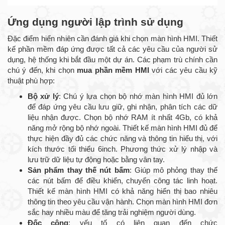
Ứng dụng người lập trình sử dụng
Đặc điểm hiển nhiên cần đánh giá khi chọn màn hình HMI. Thiết
kế phần mềm đáp ứng được tất cả các yêu cầu của người sử
dụng, hệ thống khi bắt đầu một dự án. Các phạm trù chính cần
chú ý đến, khi chọn
mua phần mềm HMI
với các yêu cầu kỹ
thuật phù hợp:
Bộ xử lý
: Chú ý lựa chọn bộ nhớ màn hình HMI đủ lớn
để đáp ứng yêu cầu lưu giữ, ghi nhận, phân tích các dữ
liệu nhận được. Chọn bộ nhớ RAM ít nhất 4Gb, có khả
năng mở rộng bộ nhớ ngoài. Thiết kế màn hình HMI đủ để
thực hiện đầy đủ các chức năng và thông tin hiểu thị, với
kích thước tối thiểu 6inch. Phương thức xử lý nhập và
lưu trữ dữ liệu tự động hoặc bằng vân tay.
Sản phẩm thay thế nút bấm
: Giúp mô phỏng thay thế
các nút bấm để điều khiển, chuyển công tác linh hoạt.
Thiết kế màn hình HMI có khả năng hiển thị bao nhiêu
thông tin theo yêu cầu vận hành. Chọn màn hình HMI đơn
sắc hay nhiều màu để tăng trải nghiệm người dùng.
Đốc công
: yếu tố có liên quan đến chức