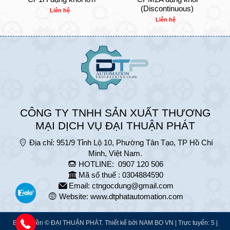
(Discontinuous)
Liên hệ
Liên hệ
CÔNG TY TNHH SẢN XUẤT THƯƠNG
MẠI DỊCH VỤ ĐẠI THUẬN PHÁT
Địa chỉ:
951/9 Tỉnh Lộ 10, Phường Tân Tạo, TP Hồ Chí
Minh, Việt Nam.
HOTLINE:
0907 120 506
Mã số thuế : 0304884590
Email:
ctngocdung@gmail.com
Website:
www.dtphatautomation.com
Bản quyền © ĐẠI THUẬN PHÁT. Thiết kế bởi
NAM BO VN
| Trực tuyến: 5 |