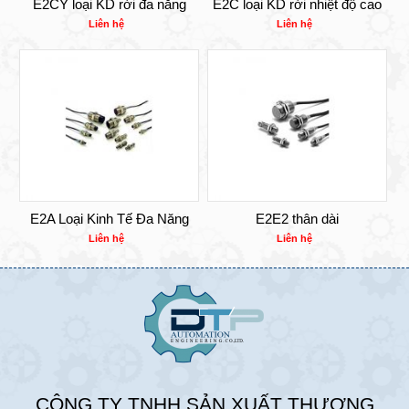
E2CY loại KD rời đa năng
E2C loại KD rời nhiệt độ cao
Liên hệ
Liên hệ
E2A Loại Kinh Tế Đa Năng
E2E2 thân dài
Liên hệ
Liên hệ
CÔNG TY TNHH SẢN XUẤT THƯƠNG