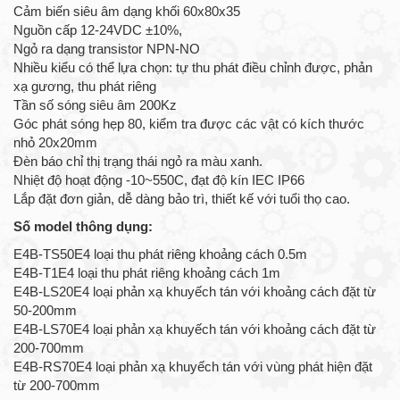
Cảm biến siêu âm dạng khối 60x80x35
Nguồn cấp 12-24VDC ±10%,
Ngỏ ra dạng transistor NPN-NO
Nhiều kiểu có thể lựa chọn: tự thu phát điều chỉnh được, phản
xạ gương, thu phát riêng
Tần số sóng siêu âm 200Kz
Góc phát sóng hẹp 80, kiểm tra được các vật có kích thước
nhỏ 20x20mm
Đèn báo chỉ thị trạng thái ngỏ ra màu xanh.
Nhiệt độ hoạt động -10~550C, đạt độ kín IEC IP66
Lắp đặt đơn giản, dễ dàng bảo trì, thiết kế với tuổi thọ cao.
Số model thông dụng:
E4B-TS50E4 loại thu phát riêng khoảng cách 0.5m
E4B-T1E4 loại thu phát riêng khoảng cách 1m
E4B-LS20E4 loại phản xạ khuyếch tán với khoảng cách đặt từ
50-200mm
E4B-LS70E4 loại phản xạ khuyếch tán với khoảng cách đặt từ
200-700mm
E4B-RS70E4 loại phản xạ khuyếch tán với vùng phát hiện đặt
từ 200-700mm