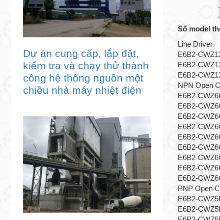
Số model th
Line Driver
Dự án cung cấp, lắp đặt,
E6B2-CWZ1X 
kiểm tra và chạy thử thành
E6B2-CWZ1X 
E6B2-CWZ1X 
công hệ thống nguồn một
NPN Open Co
chiều nhà máy nhiệt điện
E6B2-CWZ6C 
E6B2-CWZ6C 
E6B2-CWZ6C 
E6B2-CWZ6C 
E6B2-CWZ6C 
E6B2-CWZ6C 
E6B2-CWZ6C 
E6B2-CWZ6C 
E6B2-CWZ6C 
PNP Open Co
E6B2-CWZ5B 
E6B2-CWZ5B 
E6B2-CWZ5B 