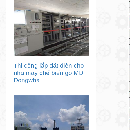
Thi công lắp đặt điện cho
nhà máy chế biến gỗ MDF
Dongwha