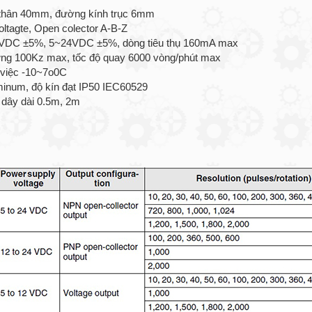
thân 40mm, đường kính trục 6mm
Voltagte, Open colector A-B-Z
VDC ±5%, 5~24VDC ±5%, dòng tiêu thụ 160mA max
ứng 100Kz max, tốc độ quay 6000 vòng/phút max
m việc -10~7o0C
inum, độ kín đạt IP50 IEC60529
: dây dài 0.5m, 2m