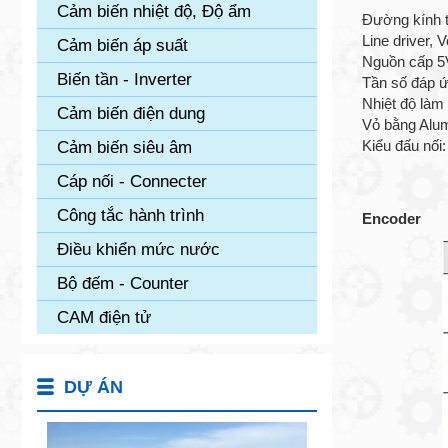
Cảm biến nhiệt độ, Độ ẩm
Đường kính 
Line driver, 
Cảm biến áp suất
Nguồn cấp 5
Biến tần - Inverter
Tần số đáp 
Nhiệt độ là
Cảm biến điện dung
Vỏ bằng Alum
Kiểu đấu nối
Cảm biến siêu âm
Cáp nối - Connecter
Công tắc hành trình
Encoder
Điều khiển mức nước
Bộ đếm - Counter
CAM điện tử
DỰ ÁN