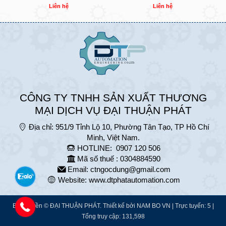
Liên hệ
Liên hệ
CÔNG TY TNHH SẢN XUẤT THƯƠNG
MẠI DỊCH VỤ ĐẠI THUẬN PHÁT
Địa chỉ:
951/9 Tỉnh Lộ 10, Phường Tân Tạo, TP Hồ Chí
Minh, Việt Nam.
HOTLINE:
0907 120 506
Mã số thuế : 0304884590
Email:
ctngocdung@gmail.com
Website:
www.dtphatautomation.com
Bản quyền © ĐẠI THUẬN PHÁT. Thiết kế bởi
NAM BO VN
| Trực tuyến: 5 |
Tổng truy cập: 131,598