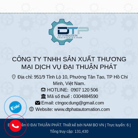
CÔNG TY TNHH SẢN XUẤT THƯƠNG
MẠI DỊCH VỤ ĐẠI THUẬN PHÁT
Địa chỉ:
951/9 Tỉnh Lộ 10, Phường Tân Tạo, TP Hồ Chí
Minh, Việt Nam.
HOTLINE:
0907 120 506
Mã số thuế : 0304884590
Email:
ctngocdung@gmail.com
Website:
www.dtphatautomation.com
Bản quyền © ĐẠI THUẬN PHÁT. Thiết kế bởi
NAM BO VN
| Trực tuyến: 6 |
Tổng truy cập: 131,430