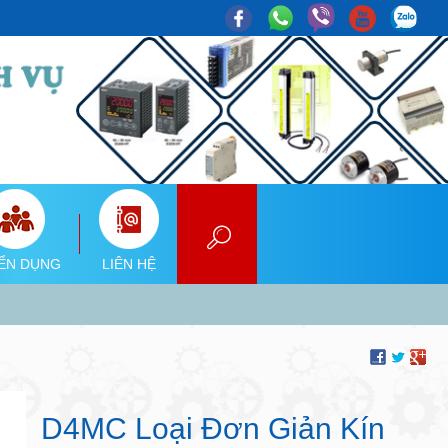
ỂN DỤNG
LIÊN HỆ
D4MC Loại Đơn Giản Kín