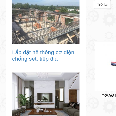
Trở lại
Lắp đặt hệ thống cơ điện,
chống sét, tiếp địa
D2VW l