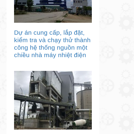
Dự án cung cấp, lắp đặt,
kiểm tra và chạy thử thành
công hệ thống nguồn một
chiều nhà máy nhiệt điện