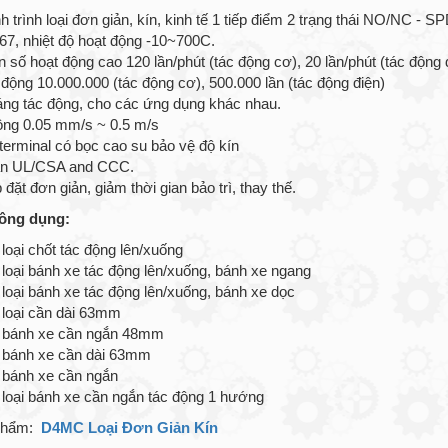
 trình loại đơn giản, kín, kinh tế 1 tiếp điểm 2 trạng thái NO/NC - SP
P67, nhiệt độ hoạt động -10~700C.
 số hoạt động cao 120 lần/phút (tác động cơ), 20 lần/phút (tác động 
 động 10.000.000 (tác động cơ), 500.000 lần (tác động điện)
áng tác động, cho các ứng dụng khác nhau.
ộng 0.05 mm/s ~ 0.5 m/s
 terminal có bọc cao su bảo vệ độ kín
uẩn UL/CSA and CCC.
 đặt đơn giản, giảm thời gian bảo trì, thay thế.
ông dụng:
oại chốt tác động lên/xuống
oại bánh xe tác động lên/xuống, bánh xe ngang
oại bánh xe tác động lên/xuống, bánh xe dọc
loại cần dài 63mm
bánh xe cần ngắn 48mm
bánh xe cần dài 63mm
bánh xe cần ngắn
oại bánh xe cần ngắn tác động 1 hướng
 phẩm:
D4MC Loại Đơn Giản Kín