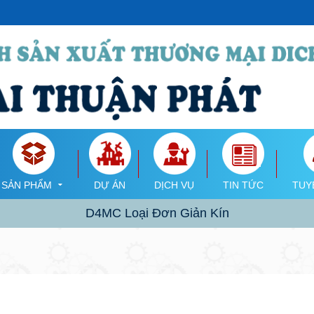
SẢN PHẨM
DỰ ÁN
DỊCH VỤ
TIN TỨC
TUY
D4MC Loại Đơn Giản Kín