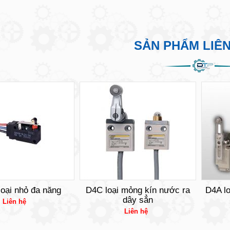
SẢN PHẨM LIÊ
oại nhỏ đa năng
D4C loại mỏng kín nước ra
D4A lo
dây sẳn
Liên hệ
Liên hệ