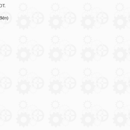
DT.
điện)