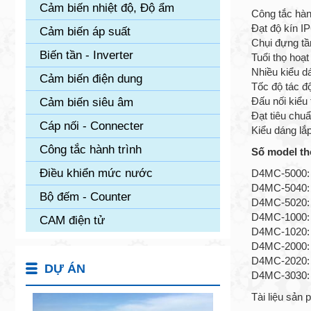
Cảm biến nhiệt độ, Độ ẩm
Công tắc hành
Đạt độ kín I
Cảm biến áp suất
Chụi đựng tần
Biến tần - Inverter
Tuổi thọ hoạt
Nhiều kiểu d
Cảm biến điện dung
Tốc độ tác đ
Đấu nối kiểu
Cảm biến siêu âm
Đạt tiêu ch
Cáp nối - Connecter
Kiểu dáng lắp
Công tắc hành trình
Số model th
Điều khiển mức nước
D4MC-5000: l
D4MC-5040: l
Bộ đếm - Counter
D4MC-5020: l
D4MC-1000: 
CAM điện tử
D4MC-1020: 
D4MC-2000: 
D4MC-2020: 
DỰ ÁN
D4MC-3030: l
Tài liệu sản