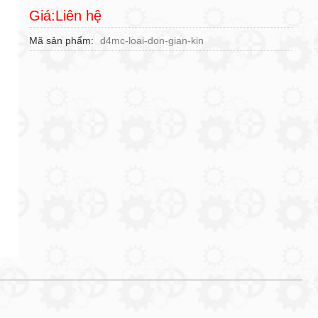
Giá:Liên hệ
Mã sản phẩm
d4mc-loai-don-gian-kin