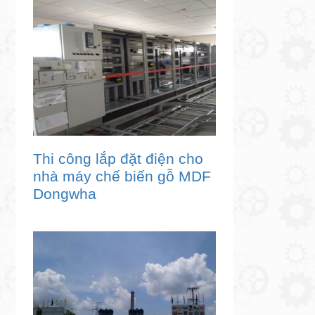
Thi công lắp đặt điện cho
nhà máy chế biến gỗ MDF
Dongwha