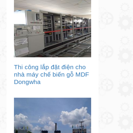
Thi công lắp đặt điện cho
nhà máy chế biến gỗ MDF
Dongwha