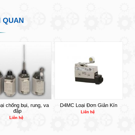
N QUAN
ại chống bụi, rung, va
D4MC Loại Đơn Giản Kín
đập
Liên hệ
Liên hệ