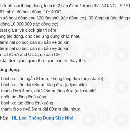
 trình loại thông dụng, kinh tế 2 tiếp điểm 1 trạng thái NO/NC - SPST
P67, nhiệt độ hoạt động -10~400C.
 số hoạt động cao 120 lần/phút (tác động cơ), 30 lần/phút (tác động 
t động 10.000.000 (tác động cơ)
et giá trị và clock giá trị đếm
áng tác động, cho các ứng dụng khác nhau.
 terminal có bọc cao su bảo vệ độ kín
 terminal có bọc cao su bảo vệ độ kín
uẩn UL/CSA and CCC, có dấu CE
 đặt đơn giản, giảm thời gian bảo trì, thay thế.
ông dụng:
i bánh xe cần ngắn 31mm, không tăng đưa (adjustable)
i bánh xe cần dài 68mm, tăng đưa (adjustable)
i thanh D=5.4mm, dài 145mm,tăng đưa (adjustable)
i chốt tác động lên/xuống
i bánh xe tác động lên/xuống
i thanh lò xo d=6.5mm dài 80mm đầu nhựa
 phẩm:
HL Loại Thông Dụng Size Nhỏ