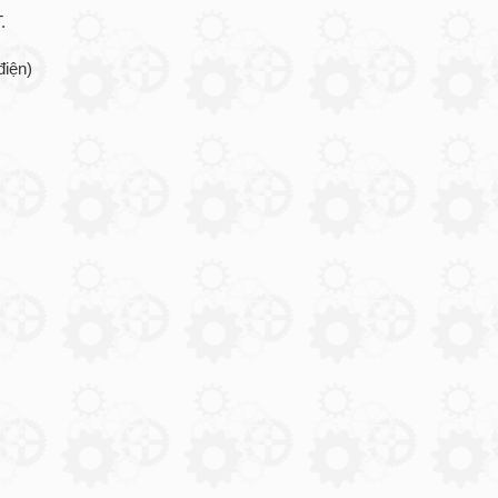
.
điện)