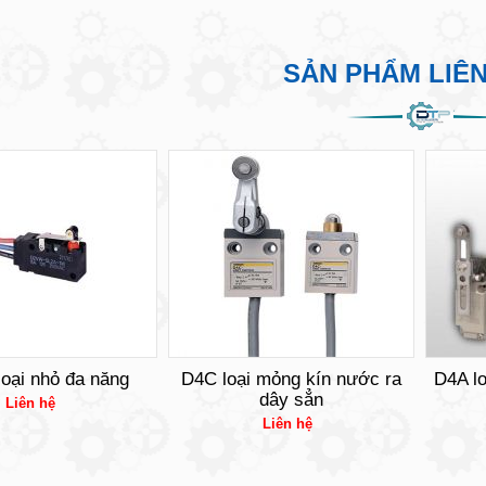
SẢN PHẨM LIÊ
oại nhỏ đa năng
D4C loại mỏng kín nước ra
D4A lo
dây sẳn
Liên hệ
Liên hệ