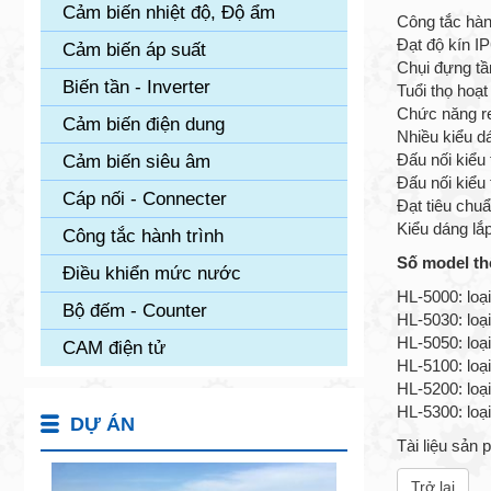
Cảm biến nhiệt độ, Độ ẩm
Công tắc hành
Đạt độ kín I
Cảm biến áp suất
Chụi đựng tần
Biến tần - Inverter
Tuổi thọ hoạ
Chức năng res
Cảm biến điện dung
Nhiều kiểu d
Đấu nối kiểu
Cảm biến siêu âm
Đấu nối kiểu
Cáp nối - Connecter
Đạt tiêu ch
Kiểu dáng lắp
Công tắc hành trình
Số model th
Điều khiển mức nước
HL-5000: loạ
Bộ đếm - Counter
HL-5030: loạ
HL-5050: loạ
CAM điện tử
HL-5100: loạ
HL-5200: loạ
HL-5300: loạ
DỰ ÁN
Tài liệu sản
Trở lại