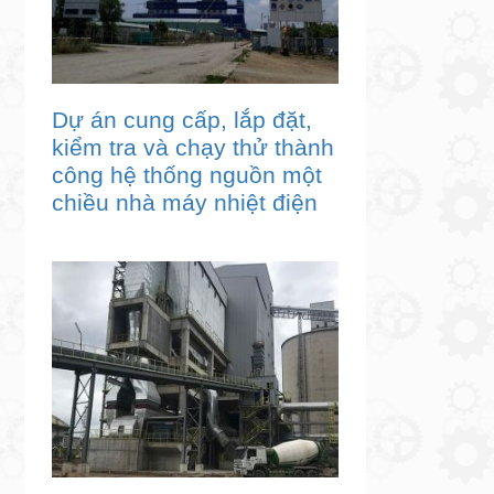
Dự án cung cấp, lắp đặt,
kiểm tra và chạy thử thành
công hệ thống nguồn một
chiều nhà máy nhiệt điện