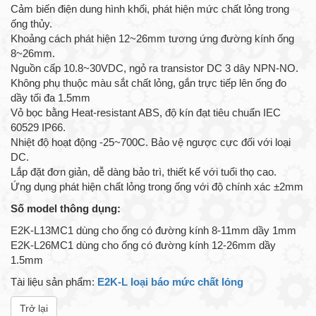
Cảm biến điện dung hình khối, phát hiện mức chất lỏng trong
ống thủy.
Khoảng cách phát hiện 12~26mm tương ứng đường kính ống
8~26mm.
Nguồn cấp 10.8~30VDC, ngỏ ra transistor DC 3 dây NPN-NO.
Không phụ thuộc màu sắt chất lỏng, gắn trực tiếp lên ống đo
dầy tối đa 1.5mm
Vỏ bọc bằng Heat-resistant ABS, độ kín đạt tiêu chuẩn IEC
60529 IP66.
Nhiệt độ hoạt động -25~700C. Bảo vệ ngược cực đối với loại
DC.
Lắp đặt đơn giản, dễ dàng bảo trì, thiết kế với tuổi thọ cao.
Ứng dụng phát hiện chất lỏng trong ống với độ chính xác ±2mm
Số model thông dụng:
E2K-L13MC1 dùng cho ống có đường kính 8-11mm dầy 1mm
E2K-L26MC1 dùng cho ống có đường kính 12-26mm dầy
1.5mm
Tài liệu sản phẩm:
E2K-L loại báo mức chất lỏng
Trở lại