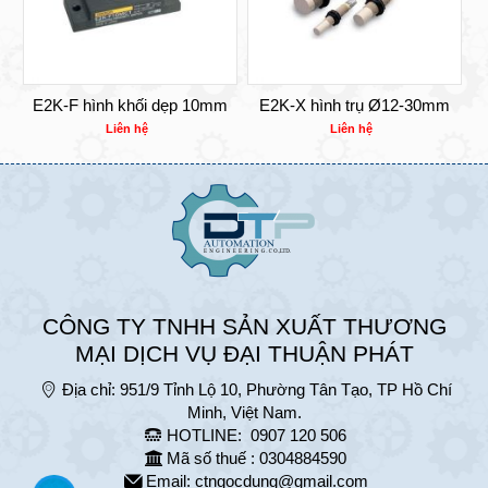
E2K-F hình khối dẹp 10mm
E2K-X hình trụ Ø12-30mm
Liên hệ
Liên hệ
CÔNG TY TNHH SẢN XUẤT THƯƠNG
MẠI DỊCH VỤ ĐẠI THUẬN PHÁT
Địa chỉ:
951/9 Tỉnh Lộ 10, Phường Tân Tạo, TP Hồ Chí
Minh, Việt Nam.
HOTLINE:
0907 120 506
Mã số thuế : 0304884590
Email:
ctngocdung@gmail.com